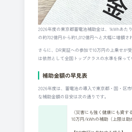
2026年度の東京都蓄電池補助金は、1kWhあた
の約702億円から約1,012億円へと大幅に増
さらに、DR実証への参加で10万円の上乗せが
は依然として全国トップクラスの水準を保って
補助金額の早見表
2026年度は、蓄電池の導入で東京都・国・区
な補助金額の目安は次の通りです。
〈災害にも強く健康にも資す
10万円/kWhの補助（上限は