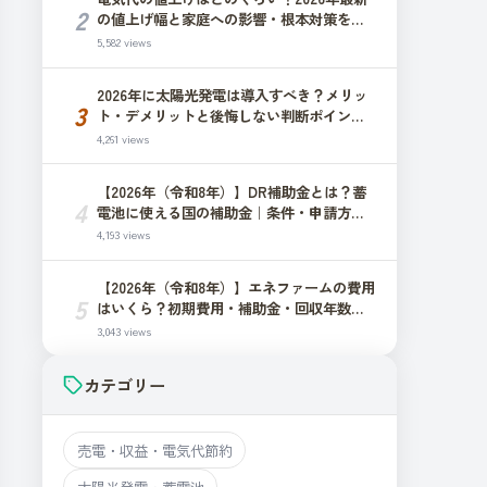
2
の値上げ幅と家庭への影響・根本対策を解
説
5,582 views
2026年に太陽光発電は導入すべき？メリッ
3
ト・デメリットと後悔しない判断ポイント
を解説
4,261 views
【2026年（令和8年）】DR補助金とは？蓄
4
電池に使える国の補助金｜条件・申請方
法・注意点
4,193 views
【2026年（令和8年）】エネファームの費用
5
はいくら？初期費用・補助金・回収年数を
解説
3,043 views
カテゴリー
売電・収益・電気代節約
太陽光発電・蓄電池