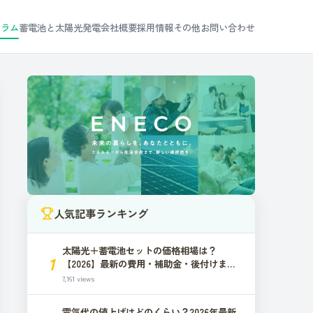
コラム
蓄電池と太陽光発電
会社概要
採用情報
その他お問い合わせ
人気記事ランキング
太陽光＋蓄電池セットの価格相場は？
1
【2026】最新の費用・補助金・後付けまで
解説
7,161 views
電気代の値上げはどのくらい？2026年最新