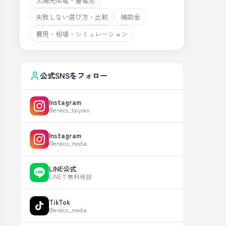
失敗しない選び方・比較
補助金
費用・相場・シミュレーション
公式SNSをフォロー
Instagram
@eneco_taiyoko
Instagram
@eneco_media
LINE公式
LINEで無料相談
TikTok
@eneco_media