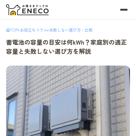
TOP
お役立ちコラム
失敗しない選び方・比較
▸
▸
蓄電池の容量の目安は何kWh？家庭別の適正
容量と失敗しない選び方を解説