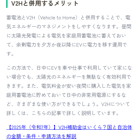
V2Hと併用するメリット
蓄電池とV2H（Vehicle to Home）と併用することで、電
気エネルギーのマネジメントをしやすくなります。昼間
に太陽光発電による電気を家庭用蓄電池に蓄えておい
て、余剰電力を夕方か夜以降にEVに電力を移す運用で
す。
この方法で、日中にEVを車や仕事で利用していて家にな
い場合でも、太陽光のエネルギーを無駄なく有効利用で
きます。また、電気料金が安い夜間に購入した電気を家
庭用蓄電池に貯めておいて日中の非常用電源にするな
ど、さまざまな使い方ができるでしょう。V2Hについて
詳しくは、こちらの記事で詳しく説明しています。
【2025年（令和7年）】V2H補助金はいくら？国と自治体
の金額・条件・申請方法を解説